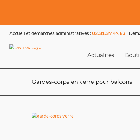
Passer
au
Accueil et démarches administratives :
02.31.39.49.83
| Dema
contenu
Actualités
Bout
Gardes-corps en verre pour balcons
View
Larger
Image