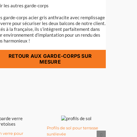
ir les autres garde-corps
s garde-corps acier gris anthracite avec remplissage
 verre pour sécuriser les deux balcons de notre client.
xés à la française, ils s’intègrent parfaitement dans
ur environnement d’implantation pour un rendu des
us harmonieux !
RETOUR AUX GARDE-CORPS SUR
MESURE
Profils de sol pour terrasse
Garde-co
 verre pour
surélevée
entretois