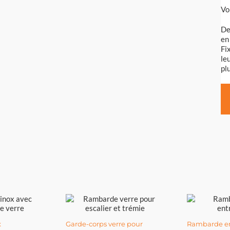
Vo
De
en
Fi
le
pl
x
Garde-corps verre pour
Rambarde en