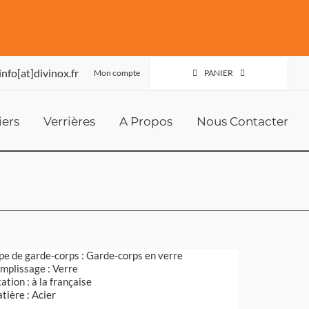
info[at]divinox.fr
Mon compte
PANIER
iers
Verrières
A Propos
Nous Contacter
pe de garde-corps : Garde-corps en verre
mplissage : Verre
xation : à la française
tière : Acier