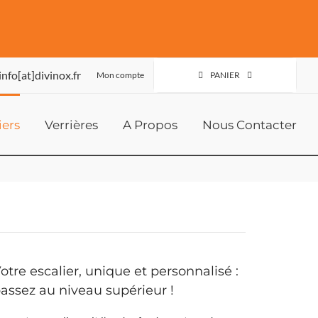
info[at]divinox.fr
Mon compte
PANIER
iers
Verrières
A Propos
Nous Contacter
otre escalier, unique et personnalisé :
assez au niveau supérieur !