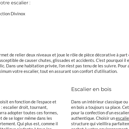
tre escalier :
ction Divinox
ermet de relier deux niveaux et joue le rôle de pièce décorative à part
susceptible de causer chutes, glissades et accidents. C’est pourquoi il
c. Dans une habitation privée, l’on n’est pas tenu de les suivre. Pour
mum votre escalier, tout en assurant son confort d’utilisation.
Escalier en bois
oisit en fonction de l’espace et
Dans un intérieur classique ou
 : escalier droit, tournant,
en bois a toujours sa place. Ce
ourra adopter toutes ces formes,
pour la confection d’un escalier
met de se loger même dans les
authentique. Choisir un
escalie
rtement. Qui plus est, comme il
structure qui vieillira parfait
étallique
s’adapte à tous les
cachet à votre environnement.