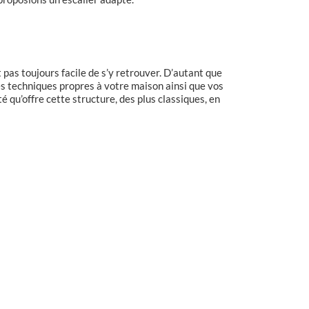
t pas toujours facile de s’y retrouver. D’autant que
es techniques propres à votre maison ainsi que vos
é qu’offre cette structure, des plus classiques, en
Escalier à limon central
ants
rectangulaire 2/4 tournants
hes en
avec marches en hêtre