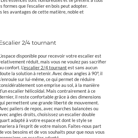
es formes que l’escalier en bois peut adopter.
 les avantages de cette matière, noble et
Escalier 2/4 tournant
L’espace disponible pour recevoir votre escalier est
relativement réduit, mais vous ne voulez pas sacrifier
au confort. L’
escalier 2/4 tournant
est sans aucun
doute la solution à retenir. Avec deux angles à 90°, il
s’enroule sur lui-même, ce qui permet de réduire
considérablement son emprise au sol, à la manière
d’un escalier hélicoïdal. Mais contrairement à ce
dernier, il reste confortable grâce à des dimensions
qui permettent une grande liberté de mouvement.
Avec paliers de repos, avec marches balancées ou
avec angles droits, choisissez un escalier double
quart adapté à votre espace et dont le style se
mariera à l’esprit de votre maison. Faites-nous part
de vos besoins et de vos souhaits pour que nous vous
proposions un escalier adapté.