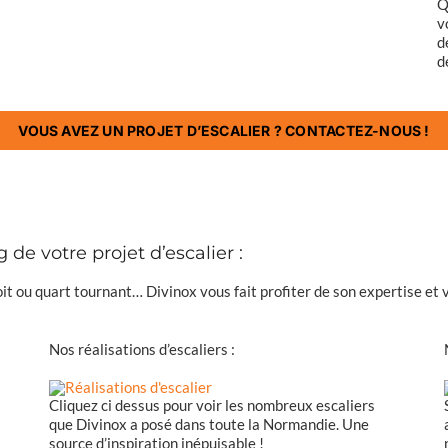
Q
v
d
d
VOUS AVEZ UN PROJET D’ESCALIER ? CONTACTEZ-NOUS !
e votre projet d’escalier :
it ou quart tournant… Divinox vous fait profiter de son expertise et v
Nos réalisations d’escaliers :
Cliquez ci dessus pour voir les nombreux escaliers
que Divinox a posé dans toute la Normandie. Une
source d’inspiration inépuisable !