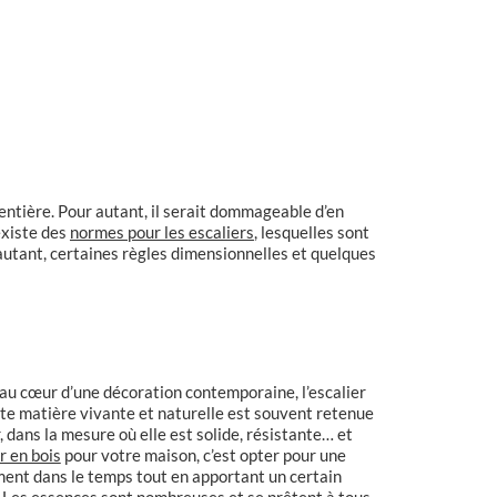
 entière. Pour autant, il serait dommageable d’en
 existe des
normes pour les escaliers
, lesquelles sont
 autant, certaines règles dimensionnelles et quelques
 au cœur d’une décoration contemporaine, l’escalier
tte matière vivante et naturelle est souvent retenue
, dans la mesure où elle est solide, résistante… et
r en bois
pour votre maison, c’est opter pour une
ement dans le temps tout en apportant un certain
 Les essences sont nombreuses et se prêtent à tous