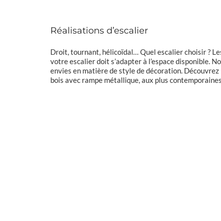
Réalisations d’escalier
Droit, tournant, hélicoïdal… Quel escalier choisir ? Le
votre escalier doit s’adapter à l’espace disponible.
envies en matière de style de décoration. Découvrez
bois avec rampe métallique, aux plus contemporaines
Escali
en al
Terrasse surélevée avec
gdc i
escalier marches alu et
garde-corps acier