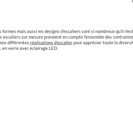
s formes mais aussi les designs d’escaliers sont si nombreux qu’il n’es
 Nos escaliers sur mesure prennent en compte l’ensemble des contraint
 nos différentes
réalisations d’escalier
pour apprécier toute la diversit
, en verre avec éclairage LED.
er acier limon fer plat
Escalier à limon central
u – marches damier et
rectangulaire 2/4 tourn
nox
laqué blanc avec marc
hêtre